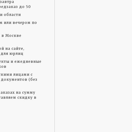
завтра
едзаказ до 50
и области
м или вечером по
а в Москве
й на сайте,
 для юрлиц
укты и ежедневные
ков
скими лицами с
документов (без
аказах на сумму
тавляем скидку в