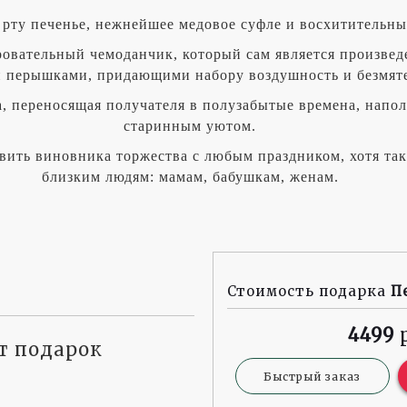
 рту печенье, нежнейшее медовое суфле и восхитительны
ровательный чемоданчик, который сам является произвед
 перышками, придающими набору воздушность и безмят
ма, переносящая получателя в полузабытые времена, на
старинным уютом.
вить виновника торжества с любым праздником, хотя т
близким людям: мамам, бабушкам, женам.
Стоимость подарка
П
4499
ит подарок
Быстрый заказ