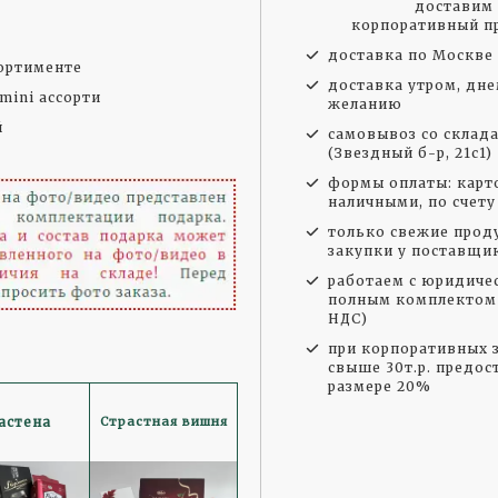
доставим 
корпоративный пр
доставка по Москве 
сортименте
доставка утром, дне
 mini ассорти
желанию
й
самовывоз со склад
(Звездный б-р, 21с1)
формы оплаты: карто
наличными, по счету
только свежие прод
закупки у поставщи
работаем с юридиче
полным комплектом 
НДС)
при корпоративных з
свыше 30т.р. предос
размере 20%
Страстная вишня
астена