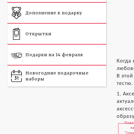
Дополнение к подарку
Открытки
Подарки на 14 февраля
Когда 
любовь
Новогодние подарочные
В этой
наборы
тестю.
1. Акс
актуал
аксесс
образу
Пода
п
"Спо