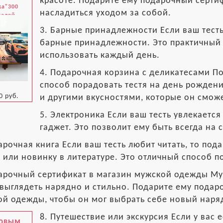
красоте. Подарите ему подарочный сертиф
ка"300
насладиться уходом за собой.
талей
3. Барные принадлежности Если ваш тесть
барные принадлежности. Это практичный 
использовать каждый день.
4. Подарочная корзина с деликатесами П
способ порадовать тестя на день рожден
0 руб.
и другими вкусностями, которые он смож
5. Электроника Если ваш тесть увлекается
гаджет. Это позволит ему быть всегда на 
арочная книга Если ваш тесть любит читать, то под
 или новинку в литературе. Это отличный способ по
арочный сертификат в магазин мужской одежды Муж
выглядеть нарядно и стильно. Подарите ему подар
й одежды, чтобы он мог выбрать себе новый наря
8. Путешествие или экскурсия Если у вас 
Новым