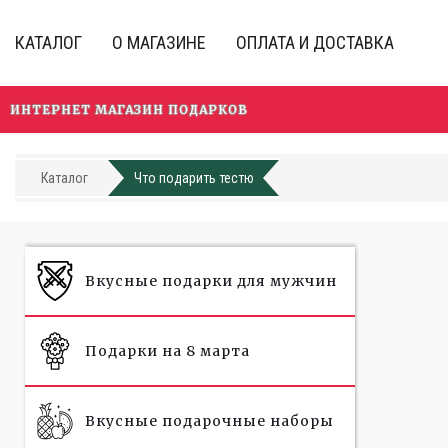
Перейти
к
КАТАЛОГ
О МАГАЗИНЕ
ОПЛАТА И ДОСТАВКА
основному
содержанию
ИНТЕРНЕТ МАГАЗИН ПОДАРКОВ
Каталог
Что подарить тестю
Вкусные подарки для мужчин
Подарки на 8 марта
Вкусные подарочные наборы