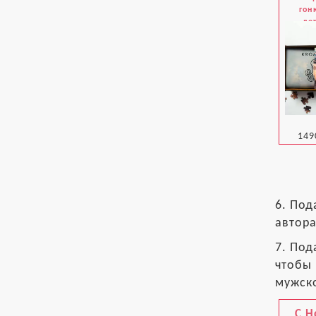
гон
де
149
6. Под
автора
7. Под
чтобы 
мужско
С 