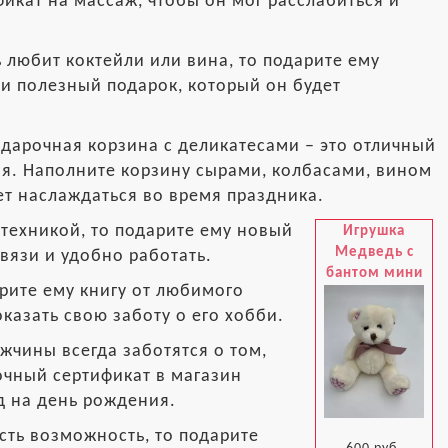
икат на массаж, чтобы он мог расслабиться и
 любит коктейли или вина, то подарите ему
и полезный подарок, который он будет
одарочная корзина с деликатесами – это отличный
ия. Наполните корзину сырами, колбасами, вином
ет наслаждаться во время праздника.
 техникой, то подарите ему новый
Игрушка
Медведь с
связи и удобно работать.
бантом мини
арите ему книгу от любимого
казать свою заботу о его хобби.
чины всегда заботятся о том,
очный сертификат в магазин
д на день рождения.
есть возможность, то подарите