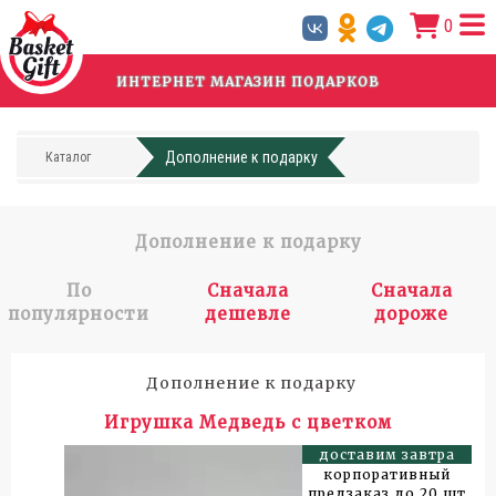
Перейти
0
к
основному
содержанию
ИНТЕРНЕТ МАГАЗИН ПОДАРКОВ
Дополнение к подарку
Каталог
Дополнение к подарку
По
Сначала
Сначала
популярности
дешевле
дороже
Дополнение к подарку
Игрушка Медведь с цветком
доставим завтра
корпоративный
предзаказ до 20 шт