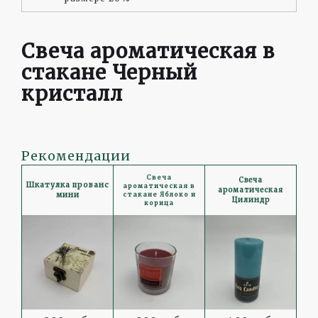
Свеча ароматическая в
стакане Черный
кристалл
Рекомендации
Свеча
Свеча
Шкатулка прованс
ароматическая в
ароматическая
мини
стакане Яблоко и
Цилиндр
корица