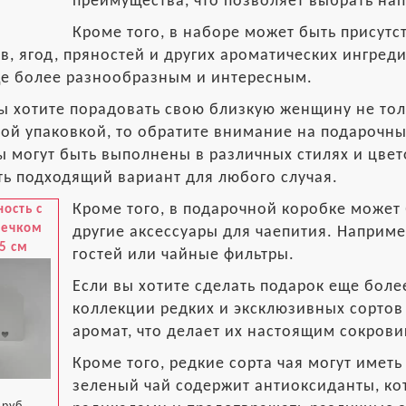
преимущества, что позволяет выбрать нап
Кроме того, в наборе может быть присутс
в, ягод, пряностей и других ароматических ингред
ще более разнообразным и интересным.
ы хотите порадовать свою близкую женщину не тол
ой упаковкой, то обратите внимание на подарочны
 могут быть выполнены в различных стилях и цвет
ь подходящий вариант для любого случая.
Кроме того, в подарочной коробке может б
ость с
дечком
другие аксессуары для чаепития. Например
5 см
гостей или чайные фильтры.
Если вы хотите сделать подарок еще бол
коллекции редких и эксклюзивных сортов 
аромат, что делает их настоящим сокров
Кроме того, редкие сорта чая могут имет
зеленый чай содержит антиоксиданты, к