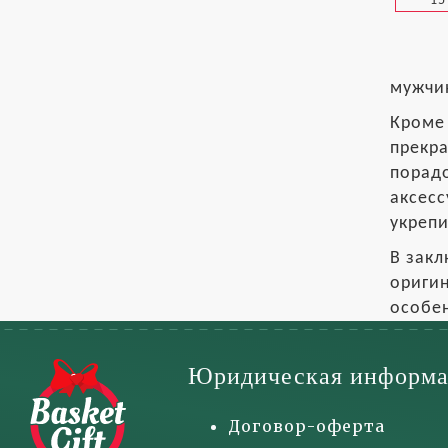
15
мужчин
Кроме 
прекра
порадо
аксесс
укрепи
В закл
оригин
особен
Юридическая информа
Договор-оферта