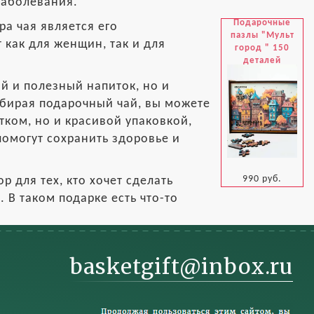
заболевания.
Подарочные
а чая является его
пазлы "Мульт
 как для женщин, так и для
город " 150
деталей
ый и полезный напиток, но и
ыбирая подарочный чай, вы можете
тком, но и красивой упаковкой,
помогут сохранить здоровье и
990 руб.
 для тех, кто хочет сделать
В таком подарке есть что-то
basketgift@inbox.ru