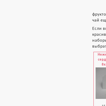
фрукто
чай е
Если в
красив
наборы
выбрат
Нежн
сер
8x