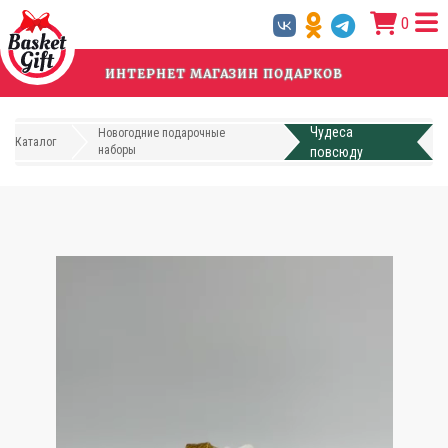
Перейти
0
к
основному
содержанию
ИНТЕРНЕТ МАГАЗИН ПОДАРКОВ
Чудеса
Новогодние подарочные
Каталог
наборы
повсюду