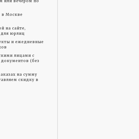
м или вечером по
а в Москве
й на сайте,
 для юрлиц
укты и ежедневные
ков
скими лицами с
документов (без
аказах на сумму
тавляем скидку в