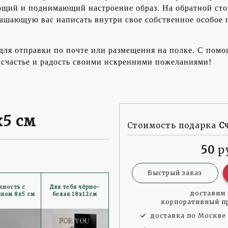
ающий и поднимающий настроение образ. На обратной ст
лашающую вас написать внутри свое собственное особое 
й для отправки по почте или размещения на полке. С по
счастье и радость своими искренними пожеланиями!
x5 см
Стоимость подарка
С
50
Быстрый заказ
ность с
Для тебя чёрно-
доставим 
чком 8x5 см
белая 18x12см
корпоративный пр
доставка по Москве 