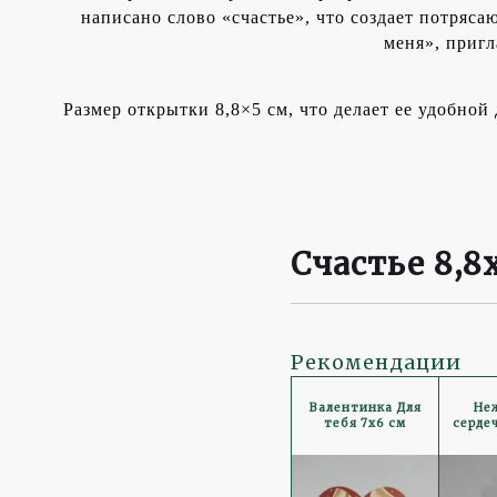
написано слово «счастье», что создает потряс
меня», приг
Размер открытки 8,8×5 см, что делает ее удобно
Счастье 8,8
Рекомендации
Валентинка Для
Неж
тебя 7x6 см
серде