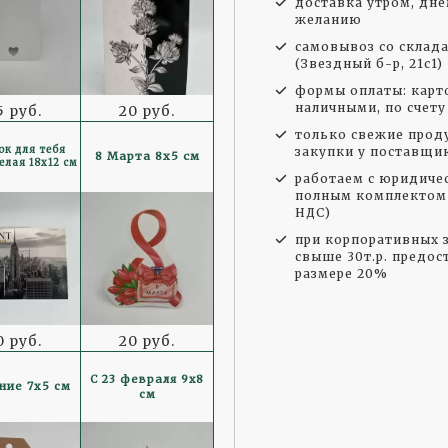
доставка утром, дне
желанию
самовывоз со склад
(Звездный б-р, 21с1)
формы оплаты: карто
наличными, по счету
5 руб.
20 руб.
только свежие прод
ок для тебя
закупки у поставщи
8 Марта 8x5 см
елая 18x12 см
работаем с юридиче
полным комплектом 
НДС)
при корпоративных з
свыше 30т.р. предос
размере 20%
0 руб.
20 руб.
С 23 февраля 9x8
ние 7x5 см
см