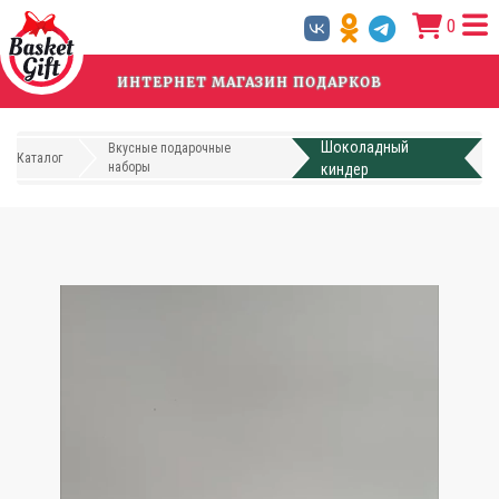
Перейти
0
к
основному
содержанию
ИНТЕРНЕТ МАГАЗИН ПОДАРКОВ
Шоколадный
Вкусные подарочные
Каталог
наборы
киндер