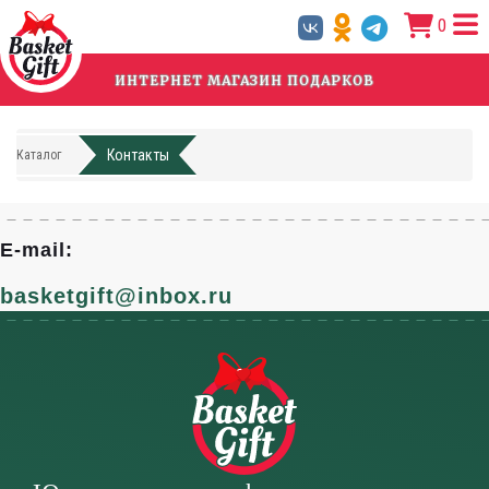
Перейти
0
к
основному
содержанию
ИНТЕРНЕТ МАГАЗИН ПОДАРКОВ
Контакты
Каталог
E-mail:
basketgift@inbox.ru