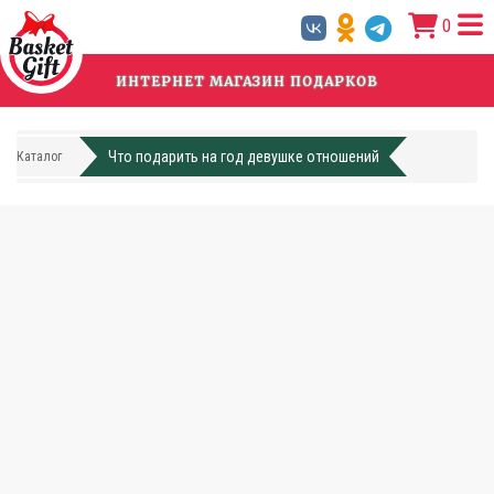
Перейти
0
к
основному
содержанию
ИНТЕРНЕТ МАГАЗИН ПОДАРКОВ
Что подарить на год девушке отношений
Каталог