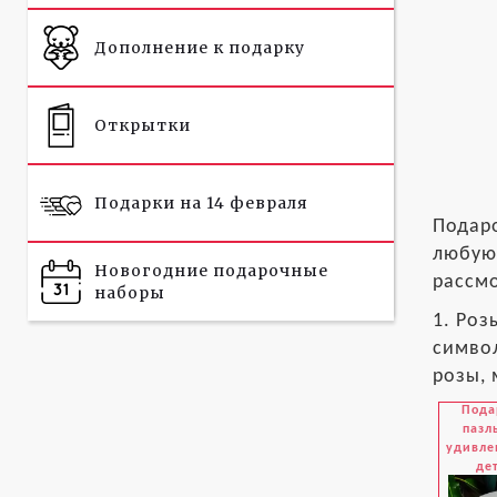
Дополнение к подарку
Открытки
Подарки на 14 февраля
Подаро
любую 
Новогодние подарочные
рассмо
наборы
1. Роз
символ
розы, 
Пода
пазл
удивле
де