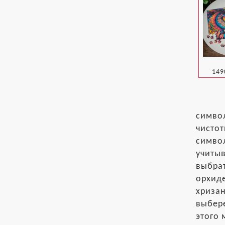
149
символ
чистот
символ
учитыв
выбрат
орхиде
хризан
выбере
этого 