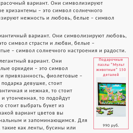
 красочный вариант. Они символизируют
ые хризантемы – это символ солнечного
изируют нежность и любовь, белые – символ
омантичный вариант. Они символизируют любовь,
это символ страсти и любви, белые –
лтые – символ солнечного настроения и радости.
Подарочные
элегантный вариант. Они
пазлы "Мульт
елые орхидеи – это символ
животные" 150
деталей
 и привязанность, фиолетовые –
 подарка девушке, стоит
античная и нежная, то стоит
 и утонченная, то подойдут
о стоит выбрать букет из
 какой вариант цветов вы
гинальным и запоминающимся. Для
990 руб.
 такие как ленты, бусины или