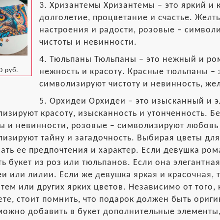
3. Хризантемы Хризантемы – это яркий и
долголетие, процветание и счастье. Желт
настроения и радости, розовые – символ
чистоты и невинности.
4. Тюльпаны Тюльпаны – это нежный и р
0 руб.
нежность и красоту. Красные тюльпаны – 
символизируют чистоту и невинность, же
5. Орхидеи Орхидеи – это изысканный и 
изируют красоту, изысканность и утонченность. Б
ы и невинности, розовые – символизируют любовь
изируют тайну и загадочность. Выбирая цветы для
ать ее предпочтения и характер. Если девушка ром
ь букет из роз или тюльпанов. Если она элегантная
и или лилии. Если же девушка яркая и красочная, т
тем или других ярких цветов. Независимо от того,
те, стоит помнить, что подарок должен быть ори
можно добавить в букет дополнительные элементы,