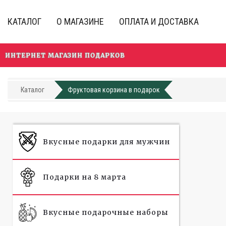
Перейти
к
КАТАЛОГ
О МАГАЗИНЕ
ОПЛАТА И ДОСТАВКА
основному
содержанию
ИНТЕРНЕТ МАГАЗИН ПОДАРКОВ
Каталог
Фруктовая корзина в подарок
Вкусные подарки для мужчин
Подарки на 8 марта
Вкусные подарочные наборы