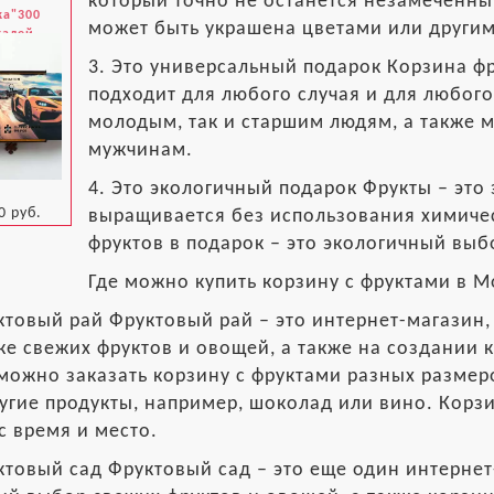
который точно не останется незамеченным
ка"300
может быть украшена цветами или други
талей
3. Это универсальный подарок Корзина фр
подходит для любого случая и для любого
молодым, так и старшим людям, а также 
мужчинам.
4. Это экологичный подарок Фрукты – это
0 руб.
выращивается без использования химиче
фруктов в подарок – это экологичный вы
Где можно купить корзину с фруктами в М
ктовый рай Фруктовый рай – это интернет-магазин
е свежих фруктов и овощей, а также на создании к
можно заказать корзину с фруктами разных размеро
угие продукты, например, шоколад или вино. Корз
с время и место.
ктовый сад Фруктовый сад – это еще один интернет