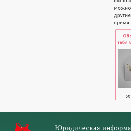
широки
можно 
другие
время 
Об
тебя 
50
Юридическая информа