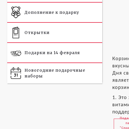
Дополнение к подарку
Открытки
Подарки на 14 февраля
Корзин
вкусны
Новогодние подарочные
Дня св
наборы
являет
корзин
1. Это
витами
поддер
Пода
п
"Спо