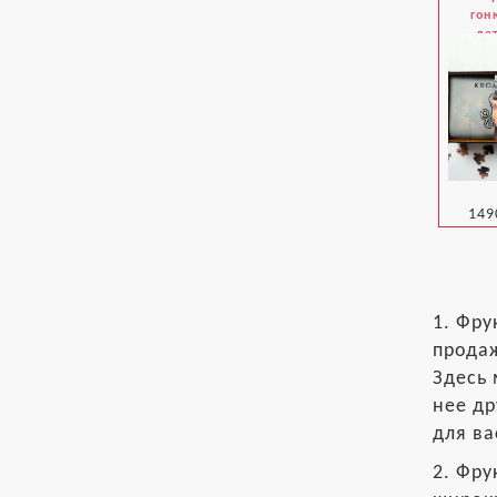
гон
де
149
1. Фру
продаж
Здесь 
нее др
для ва
2. Фру