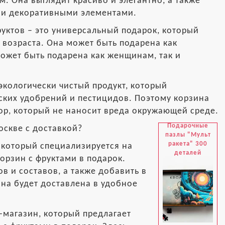
. Она выглядит красиво и элегантно, а также
ми декоративными элементами.
уктов – это универсальный подарок, который
 возраста. Она может быть подарена как
может быть подарена как женщинам, так и
 экологически чистый продукт, который
ских удобрений и пестицидов. Поэтому корзина
бор, который не наносит вреда окружающей среде.
Подарочные
оскве с доставкой?
пазлы "Мульт
ракета" 300
, который специализируется на
деталей
орзин с фруктами в подарок.
в и составов, а также добавить в
ина будет доставлена в удобное
-магазин, который предлагает