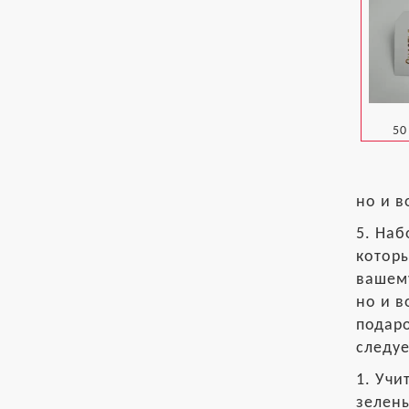
50
но и в
5. Наб
которы
вашему
но и в
подар
следуе
1. Учи
зелены