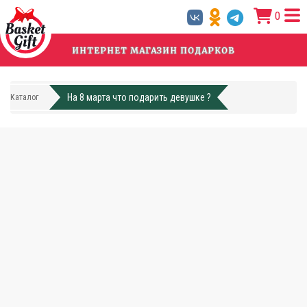
Перейти
0
к
основному
содержанию
ИНТЕРНЕТ МАГАЗИН ПОДАРКОВ
На 8 марта что подарить девушке ?
Каталог