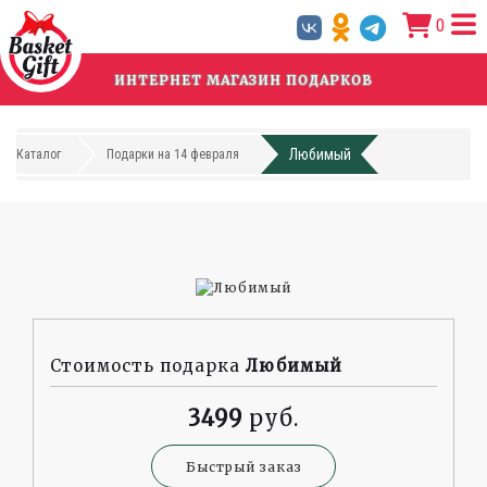
Перейти
0
к
основному
содержанию
ИНТЕРНЕТ МАГАЗИН ПОДАРКОВ
Любимый
Каталог
Подарки на 14 февраля
Стоимость подарка
Любимый
3499
Быстрый заказ