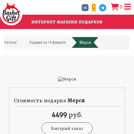
Перейти
0
к
основному
содержанию
ИНТЕРНЕТ МАГАЗИН ПОДАРКОВ
Мерси
Каталог
Подарки на 14 февраля
Стоимость подарка
Мерси
4499
Быстрый заказ