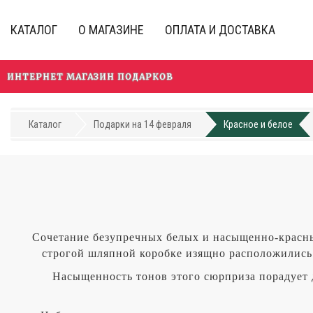
Перейти
к
КАТАЛОГ
О МАГАЗИНЕ
ОПЛАТА И ДОСТАВКА
основному
содержанию
ИНТЕРНЕТ МАГАЗИН ПОДАРКОВ
Каталог
Подарки на 14 февраля
Красное и белое
Сочетание безупречных белых и насыщенно-красных
строгой шляпной коробке изящно расположились
Насыщенность тонов этого сюрприза порадует 