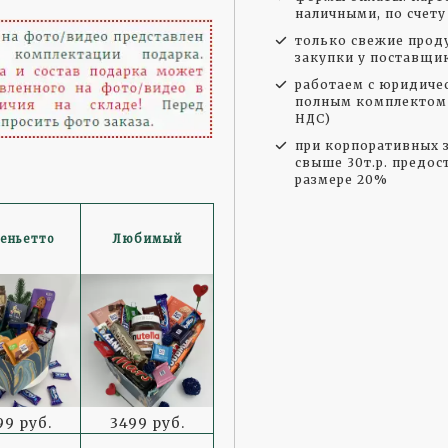
наличными, по счету
только свежие прод
закупки у поставщи
работаем с юридиче
полным комплектом 
НДС)
при корпоративных з
свыше 30т.р. предос
размере 20%
еньетто
Любимый
99 руб.
3499 руб.