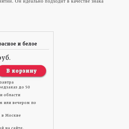
ятии. Он идеально подходит в качестве знака
расное и белое
В корзину
завтра
едзаказ до 50
и области
м или вечером по
а в Москве
й на сайте,