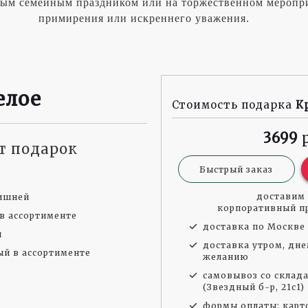
ным семейным праздником или на торжественном меропри
примирения или искреннего уважения.
елое
Стоимость подарка
К
3699
ит подарок
Быстрый заказ
доставим 
ишней
корпоративный пр
 в ассортименте
доставка по Москве 
й
доставка утром, дне
ый в ассортименте
желанию
самовывоз со склад
(Звездный б-р, 21с1)
формы оплаты: карто