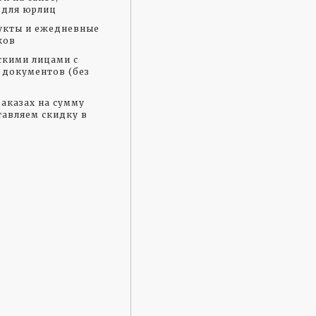
 для юрлиц
укты и ежедневные
ков
скими лицами с
документов (без
аказах на сумму
тавляем скидку в