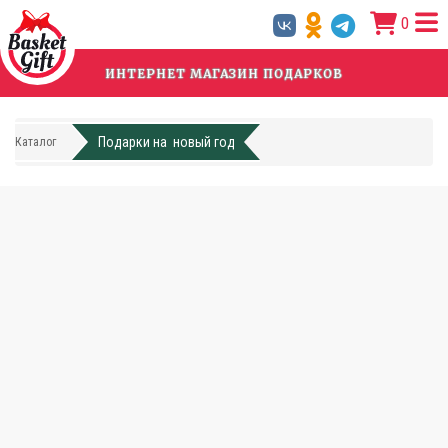
Перейти
0
к
основному
содержанию
ИНТЕРНЕТ МАГАЗИН ПОДАРКОВ
Подарки на новый год
Каталог