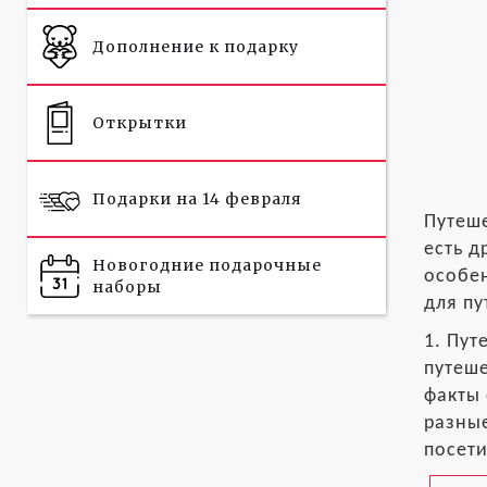
Дополнение к подарку
Открытки
Подарки на 14 февраля
Путеше
есть д
Новогодние подарочные
особен
наборы
для пу
1. Пут
путеше
факты 
разные
посети