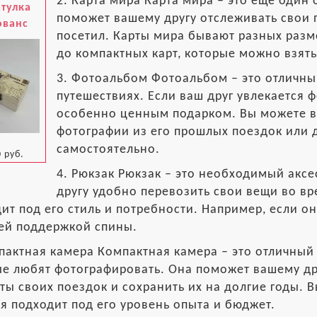
2. Карта мира Карта мира – это еще один
тулка
поможет вашему другу отслеживать свои 
ованс
посетил. Карты мира бывают разных разме
до компактных карт, которые можно взять
3. Фотоальбом Фотоальбом – это отличны
путешествиях. Если ваш друг увлекается 
особенно ценным подарком. Вы можете в
фотографии из его прошлых поездок или 
самостоятельно.
 руб.
4. Рюкзак Рюкзак – это необходимый акс
другу удобно перевозить свои вещи во в
ит под его стиль и потребности. Например, если он
ей поддержкой спины.
пактная камера Компактная камера – это отличный
ые любят фотографировать. Она поможет вашему др
ы своих поездок и сохранить их на долгие годы. 
я подходит под его уровень опыта и бюджет.