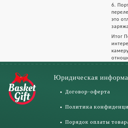
6. Пор
переле
это от
заряжа
Итог П
интере
камеру
отноше
Юридическая информа
Договор-оферта
Политика конфиденци
Порядок оплаты товар