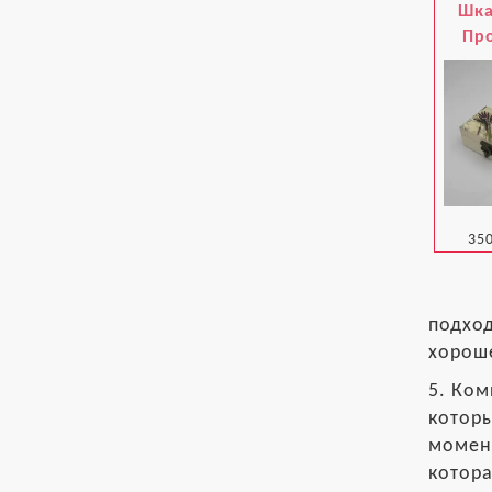
Шка
Пр
350
подход
хорош
5. Ком
котор
момент
котора