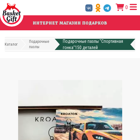
Перейти
0
к
основному
содержанию
ИНТЕРНЕТ МАГАЗИН ПОДАРКОВ
Подарочные пазлы "Спортивная
Подарочные
Каталог
пазлы
гонка"150 деталей