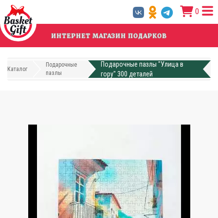
Перейти
0
к
основному
содержанию
ИНТЕРНЕТ МАГАЗИН ПОДАРКОВ
Подарочные пазлы "Улица в
Подарочные
Каталог
пазлы
гору" 300 деталей