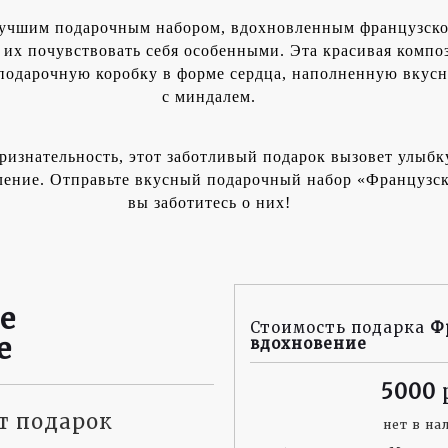
лучшим подарочным набором, вдохновленным французск
 их почувствовать себя особенными. Эта красивая компо
же подарочную коробку в форме сердца, наполненную вк
с миндалем.
изнательность, этот заботливый подарок вызовет улыбку
тление. Отправьте вкусный подарочный набор «Французск
вы заботитесь о них!
е
Стоимость подарка
Ф
е
вдохновение
5000
ит подарок
нет в на