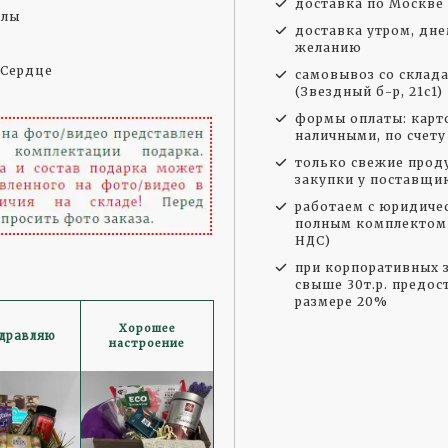
доставка по Москве 
илы
доставка утром, дне
желанию
 Сердце
самовывоз со склад
(Звездный б-р, 21с1)
формы оплаты: карто
наличными, по счету
только свежие прод
закупки у поставщи
работаем с юридиче
полным комплектом 
НДС)
при корпоративных з
свыше 30т.р. предос
размере 20%
Хорошее
дравляю
настроение