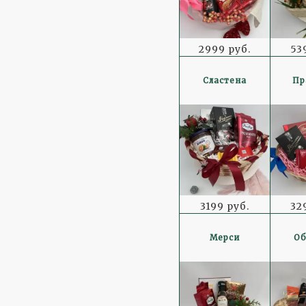
2999 руб.
53
Сластена
Пр
3199 руб.
32
Мерси
О