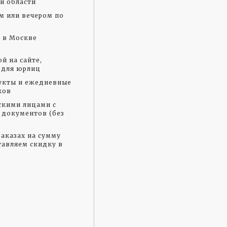
и области
м или вечером по
а в Москве
й на сайте,
 для юрлиц
укты и ежедневные
ков
скими лицами с
документов (без
аказах на сумму
тавляем скидку в