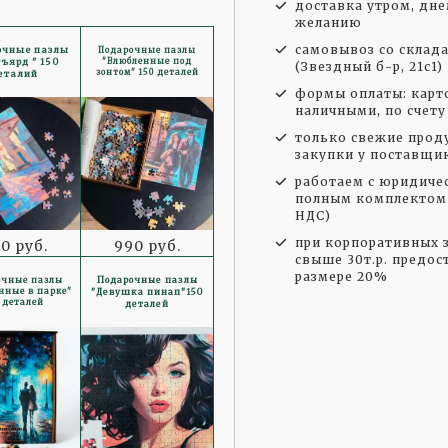
доставка утром, дне
желанию
самовывоз со склад
очные пазлы
Подарочные пазлы
ъярд " 150
"Влюбленные под
(Звездный б-р, 21с1)
зонтом" 150 деталей
еталий
формы оплаты: карто
наличными, по счету
только свежие прод
закупки у поставщи
работаем с юридиче
полным комплектом 
НДС)
при корпоративных з
0 руб.
990 руб.
свыше 30т.р. предос
размере 20%
Подарочные пазлы
очные пазлы
нные в парке"
"Девушка пинап"150
0 деталей
деталей