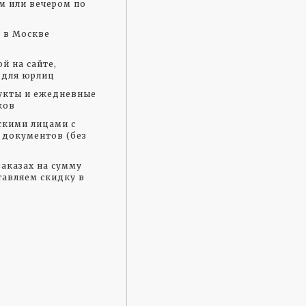
м или вечером по
а в Москве
й на сайте,
 для юрлиц
укты и ежедневные
ков
скими лицами с
документов (без
аказах на сумму
тавляем скидку в