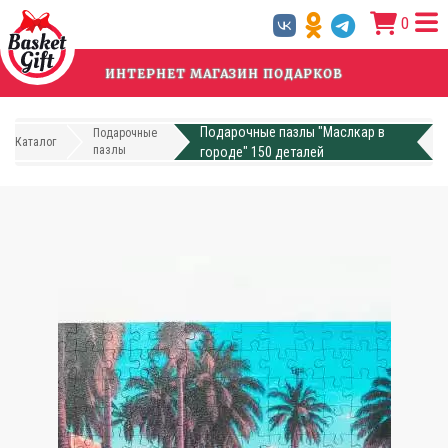
Перейти
0
к
основному
содержанию
ИНТЕРНЕТ МАГАЗИН ПОДАРКОВ
Подарочные пазлы "Маслкар в
Подарочные
Каталог
пазлы
городе" 150 деталей